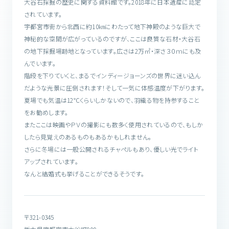
大谷石採掘の歴史に関する資料館です。2018年に日本遺産に認定
されています。
宇都宮市街から北西に約10㎞にわたって地下神殿のような巨大で
神秘的な空間が広がっているのですが、ここは良質な石材・大谷石
の地下採掘場跡地となっています。広さは2万㎡・深さ３０ｍにも及
んでいます。
階段を下りていくと、まるでインディージョーンズの世界に迷い込ん
だような光景に圧倒されます！そして一気に体感温度が下がります。
夏場でも気温は12℃くらいしかないので、羽織る物を持参すること
をお勧めします。
またここは映画やＰＶの撮影にも数多く使用されているので、もしか
したら見覚えのあるものもあるかもしれません。
さらに冬場には一般公開されるチャペルもあり、優しい光でライト
アップされています。
なんと結婚式も挙げることができるそうです。
〒321-0345