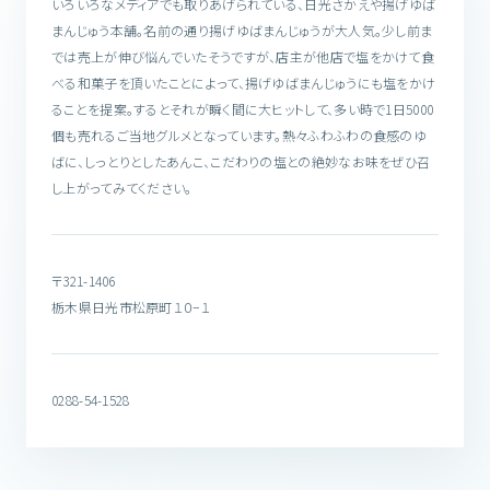
いろいろなメディアでも取りあげられている、日光さかえや揚げゆば
まんじゅう本舗。名前の通り揚げゆばまんじゅうが大人気。少し前ま
では売上が伸び悩んでいたそうですが、店主が他店で塩をかけて食
べる和菓子を頂いたことによって、揚げゆばまんじゅうにも塩をかけ
ることを提案。するとそれが瞬く間に大ヒットして、多い時で1日5000
個も売れるご当地グルメとなっています。熱々ふわふわの食感のゆ
ばに、しっとりとしたあんこ、こだわりの塩との絶妙なお味をぜひ召
し上がってみてください。
〒321-1406
栃木県日光市松原町１０−１
0288-54-1528